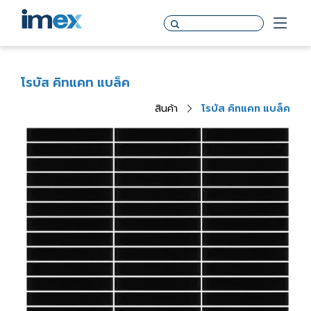
โรบัส คิทแคท แบล็ค
สินค้า
โรบัส คิทแคท แบล็ค