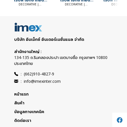
ไวท์
ไวท์ มิกซ์ แบล็ค
ล็ค
DECORATIVE |
DECORATIVE |
DECORATIV
DECORATIVE TILES
DECORATIVE TILES
DECORATIVE 
บริษัท อิมเม็กซ์ อินเตอร์เนชั่นแนล จำกัด
สำนักงานใหญ่ :
134-135 ถ.ริมคลองประปา เขตบางซื่อ กรุงเทพฯ 10800
ประเทศไทย
:
(662)910-4827-9
:
info@imexinter.com
หน้าแรก
สินค้า
ข้อมูลทางเทคนิค
ติดต่อเรา