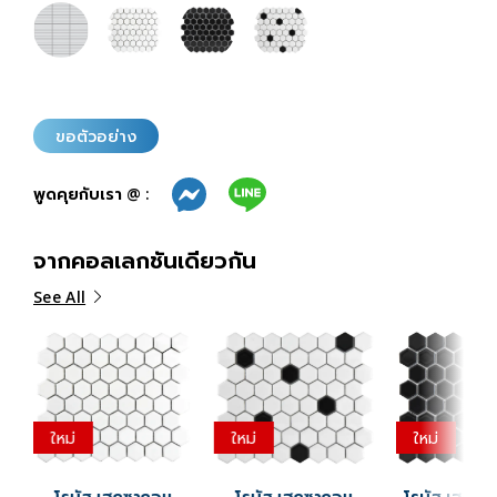
ขอตัวอย่าง
พูดคุยกับเรา @ :
จากคอลเลกชันเดียวกัน
See All
ใหม่
ใหม่
ใหม่
โรบัส เฮกซากอน
โรบัส เฮกซากอน
โรบัส เฮกซากอน แบ