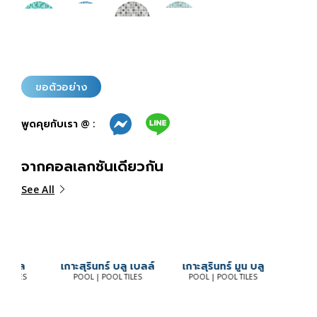
ขอตัวอย่าง
พูดคุยกับเรา @ :
จากคอลเลกชันเดียวกัน
See All
ีล
เกาะสุรินทร์ บลู เบลล์
เกาะสุรินทร์ มูน บลู
เกาะสุร
LES
POOL | POOL TILES
POOL | POOL TILES
POOL | 