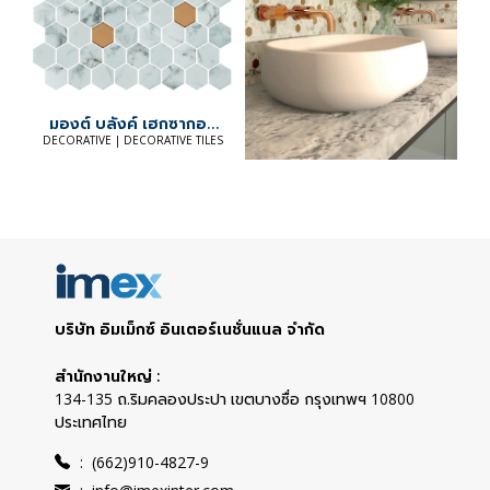
มองต์ บลังค์ เฮกซากอน
มิกซ์ คอปเปอร์
DECORATIVE | DECORATIVE TILES
บริษัท อิมเม็กซ์ อินเตอร์เนชั่นแนล จำกัด
สำนักงานใหญ่ :
134-135 ถ.ริมคลองประปา เขตบางซื่อ กรุงเทพฯ 10800
ประเทศไทย
:
(662)910-4827-9