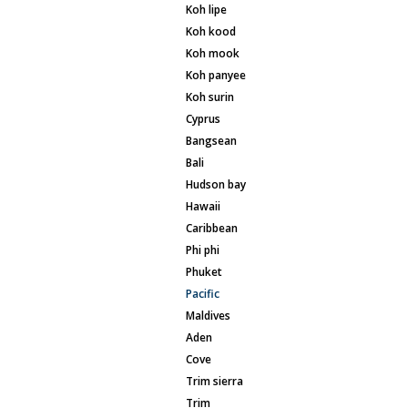
koh lipe
koh kood
koh mook
koh panyee
koh surin
cyprus
bangsean
bali
hudson bay
hawaii
caribbean
phi phi
phuket
pacific
maldives
aden
cove
trim sierra
trim