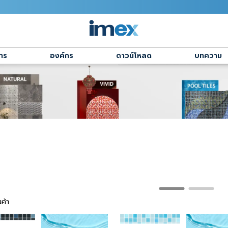
าร
องค์กร
ดาวน์โหลด
บทความ
ค้า