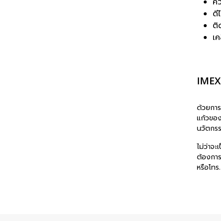
คว
ดี
ติ
เค
IMEX 
ด้วยการ
แก้วของ
นวัตกรร
ไม่ว่าจ
ต้องการ
หรือโทร