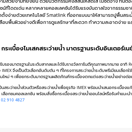
ามสวยงามที่ยั่งยืน ด้วยนวัตกรรมคงสีสันให้สดใส ไม่ซีดจาง ทนต่อ
ไซน์ที่โดดเด่น หลากหลายคอลเลคชันได้รับแรงบันดาลใจจากธรรมชา
ดตั้งง่ายด้วยเทคโนโลยี Smatlink ที่ออกแบบมาให้สามารถปูพื้นสร
ลือบพื้นผิวอย่างดีเพื่อการดูแลรักษาที่สะดวก ทำความสะอาดง่า
กระเบื้องโมเสคสระว่ายน้ำ มาตรฐานระดับอินเตอร์เน
รับรองมาตรฐานในระดับสากลและได้รับรางวัลการันตีคุณภาพมากมาย อาทิ R
 IMEX จึงเป็นตัวเลือกอันดับต้น ๆ ที่โครงการสระว่ายน้ำระดับพรีเมียมเลือกใ
มใหม่ ๆ เพื่อยกระดับมาตรฐานผลิตภัณฑ์กระเบื้องตกแต่งสระว่ายน้ำอย่างต่อเ
ะเป็นสระว่ายน้ำส่วนตัวหรือสระว่ายน้ำเพื่อธุรกิจ IMEX พร้อมนำเสนอกระเบื้อ
 เลือกชมคอลเลกชัน พร้อมสั่งซื้อกระเบื้องสระว่ายน้ำออนไลน์หรือรับคำแนะนำจ
.
02 910 4827