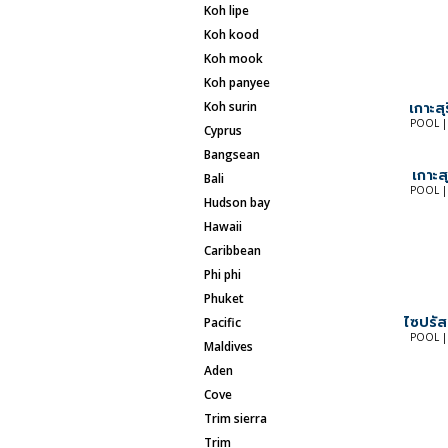
koh lipe
koh kood
koh mook
koh panyee
koh surin
เกาะสุ
POOL |
cyprus
bangsean
เกาะสุ
bali
POOL |
hudson bay
hawaii
caribbean
phi phi
phuket
ไซปรัส
pacific
POOL |
maldives
aden
cove
trim sierra
trim