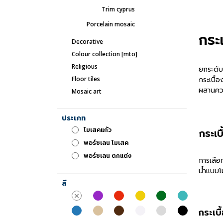
trim cyprus
porcelain mosaic
กระ
decorative
colour collection [mto]
religious
ยกระดับ
กระเบื้อ
floor tiles
ผสานควา
mosaic art
ประเภท
โมเสคแก้ว
กระเ
พอร์ซเลน โมเสค
พอร์ซเลน ตกแต่ง
การเลือ
น้ำแบบโ
สี
กระเบื