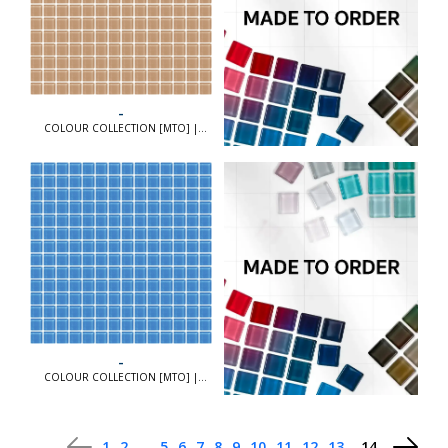
-
COLOUR COLLECTION [MTO] |
COLOUR COLLECTION [MTO]
-
COLOUR COLLECTION [MTO] |
COLOUR COLLECTION [MTO]
...
1
2
5
6
7
8
9
10
11
12
13
14