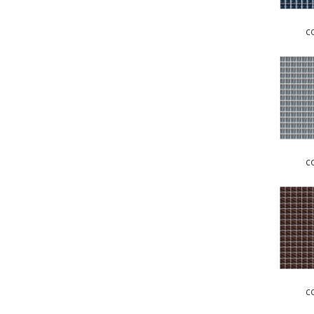
C
COLLECT
C
COLLEC
C
COLLECT
C
COLLEC
C
COLLECT
C