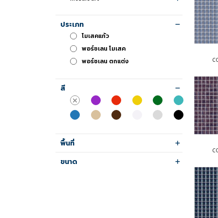
ประเภท
โมเสคแก้ว
พอร์ซเลน โมเสค
C
พอร์ซเลน ตกแต่ง
COLLECT
C
COLLEC
สี
พื้นที่
C
COLLECT
ขนาด
C
COLLEC